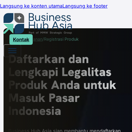
Langsung ke konten utama
Langsung ke footer
Beranda
Kontak
Layanan
Registrasi Produk
Daftarkan dan
Lengkapi Legalitas
Produk Anda untuk
Masuk Pasar
Indonesia
Business Hub Asia siap membantu mendaftarkan