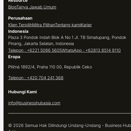
Resource
Blog
Tanya Jawab Umum
Perusahaan
Klien Terpilih
Mitra Pilihan
Tentang kami
Karier
Indonesia
Plaza 3 Pondok Indah Blok A No 1 Jl. TB Simatupang, Pondok
Pinang, Jakarta Selatan, Indonesia
Telepon : +6221 5086 5605
WhatsApp : +62813 8514 9110
Eropa
Příčná 1892/4, Praha 110 00, Republik Ceko
Telepon : +420 704 241 368
Hubungi Kami
info@businesshubasia.com
© 2026 Semua Hak Dilindungi Undang-Undang - Business Hub