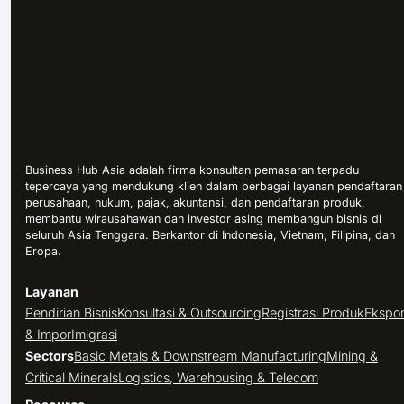
Business Hub Asia adalah firma konsultan pemasaran terpadu
tepercaya yang mendukung klien dalam berbagai layanan pendaftaran
perusahaan, hukum, pajak, akuntansi, dan pendaftaran produk,
membantu wirausahawan dan investor asing membangun bisnis di
seluruh Asia Tenggara. Berkantor di Indonesia, Vietnam, Filipina, dan
Eropa.
Layanan
Pendirian Bisnis
Konsultasi & Outsourcing
Registrasi Produk
Ekspo
& Impor
Imigrasi
Sectors
Basic Metals & Downstream Manufacturing
Mining &
Critical Minerals
Logistics, Warehousing & Telecom