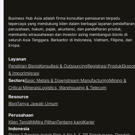
Business Hub Asia adalah firma konsultan pemasaran terpadu
tepercaya yang mendukung klien dalam berbagai layanan pendaftaran
perusahaan, hukum, pajak, akuntansi, dan pendaftaran produk,
membantu wirausahawan dan investor asing membangun bisnis di
seluruh Asia Tenggara. Berkantor di Indonesia, Vietnam, Filipina, dan
Eropa.
Layanan
Pendirian Bisnis
Konsultasi & Outsourcing
Registrasi Produk
Ekspo
& Impor
Imigrasi
Sectors
Basic Metals & Downstream Manufacturing
Mining &
Critical Minerals
Logistics, Warehousing & Telecom
Resource
Blog
Tanya Jawab Umum
Perusahaan
Klien Terpilih
Mitra Pilihan
Tentang kami
Karier
Indonesia
Plaza 3 Pondok Indah Blok A No 1 Jl. TB Simatupang, Pondok