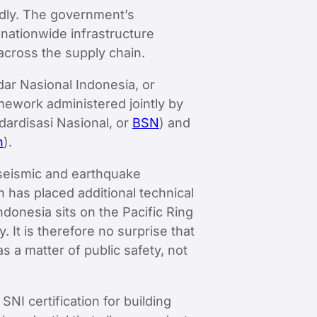
idly. The government’s
nationwide infrastructure
 across the supply chain.
ndar Nasional Indonesia, or
amework administered jointly by
dardisasi Nasional, or
BSN
) and
n
).
 seismic and earthquake
 has placed additional technical
ndonesia sits on the Pacific Ring
. It is therefore no surprise that
s a matter of public safety, not
NI certification for building