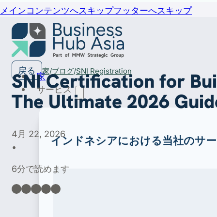
メインコンテンツへスキップ
フッターへスキップ
戻る
家
ブログ
SNI Registration
SNI Certification for Bu
家
サービス
The Ultimate 2026 Guid
4月 22, 2026
インドネシアにおける当社のサー
•
6分で読めます