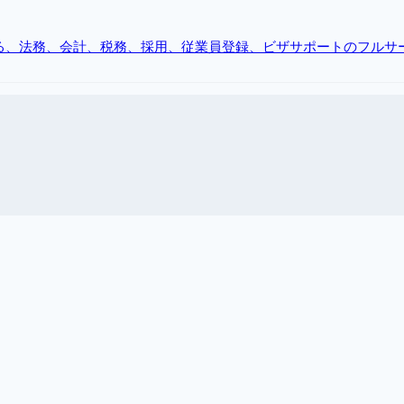
る、法務、会計、税務、採用、従業員登録、ビザサポートのフルサ
企業向けの包括的なビザおよび許可サービス。