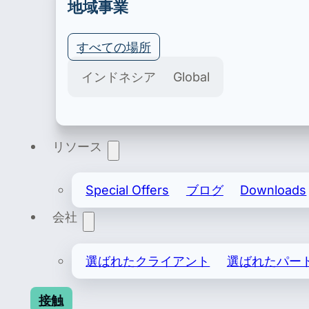
地域事業
すべての場所
Export & Import
インドネシア
Global
安全な輸入および輸出ライセンスには、記録上の輸
リソース
Special Offers
ブログ
Downloads
会社
選ばれたクライアント
選ばれたパー
接触