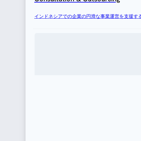
インドネシアでの企業の円滑な事業運営を支援す
移民
外国人材を雇用したり、海外駐在員を転勤させる