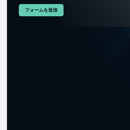
地域事業
フォームを送信
すべての場所
Export & Import
インドネシア
Global
安全な輸入および輸出ライセンスには、記録上の輸
リソース
Special Offers
ブログ
Downloads
会社
選ばれたクライアント
選ばれたパー
接触