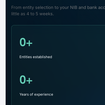
From entity selection to your NIB and bank ac
little as 4 to 5 weeks.
ビジネスの設立
0
+
PT PMA、PT、RO、合併、清算を通じてイン
Entities established
0
+
Years of experience
Consultation & Outsourcing