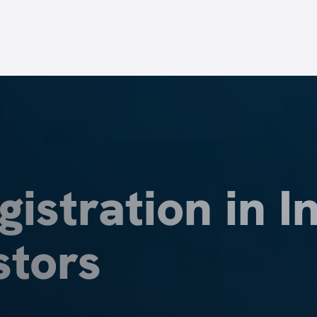
stration in I
ビス
stors