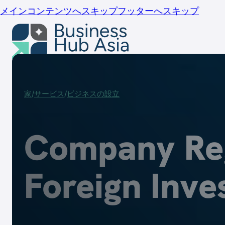
メインコンテンツへスキップ
フッターへスキップ
家
サービス
家
サービス
ビジネスの設立
Company Regi
インドネシアにおける当社のサー
Foreign Inve