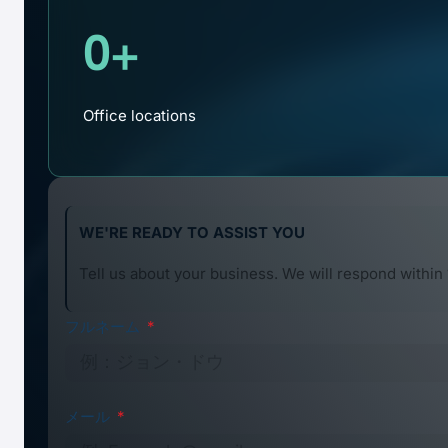
0
+
インドネシアでの企業の円滑な事業運営を支援す
Office locations
WE'RE READY TO ASSIST YOU
Tell us about your business. We will respond within 
移民
フルネーム
外国人材を雇用したり、海外駐在員を転勤させる
メール