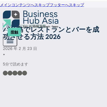
メインコンテンツへスキップ
フッターへスキップ
戻る
家
ブログ
市場洞察
バリ島でレストランとバーを成
接触
功させる方法 2026
2026 年 2 月 23 日
•
5分で読めます