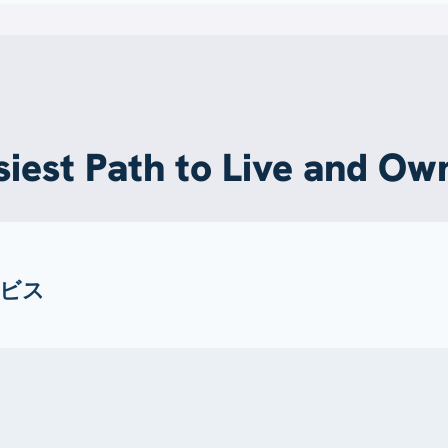
siest Path to Live and Ow
ビス