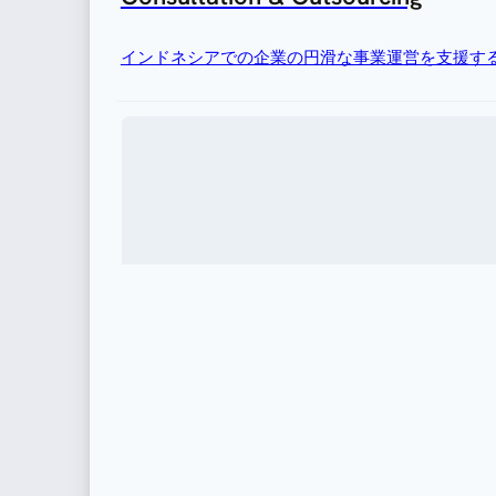
インドネシアでの企業の円滑な事業運営を支援す
移民
外国人材を雇用したり、海外駐在員を転勤させる