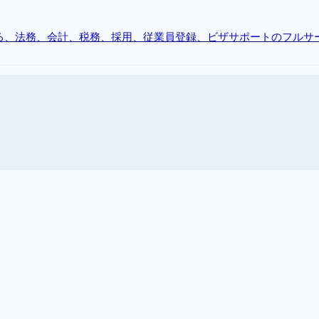
る、法務、会計、税務、採用、従業員登録、ビザサポートのフルサ
企業向けの包括的なビザおよび許可サービス。