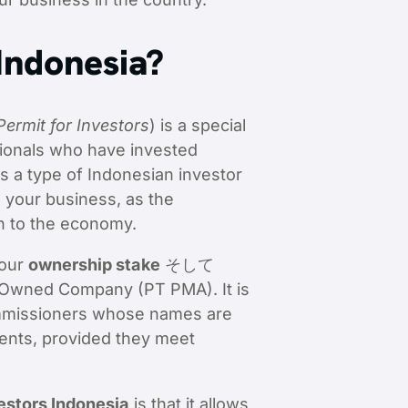
Indonesia?
Permit for Investors
) is a special
ationals who have invested
is a type of Indonesian investor
e your business, as the
n to the economy.
your
ownership stake
そして
-Owned Company (PT PMA). It is
Commissioners whose names are
ments, provided they meet
estors Indonesia
is that it allows