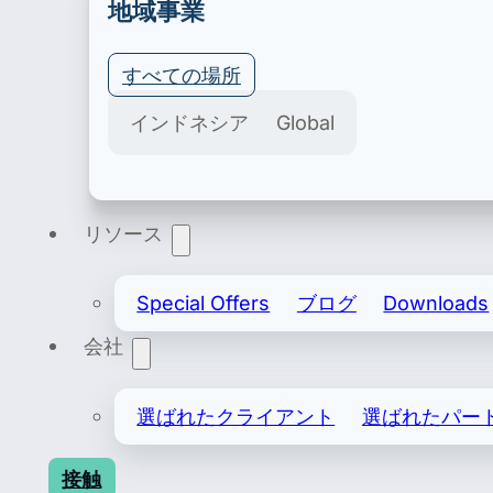
地域事業
すべての場所
Export & Import
インドネシア
Global
安全な輸入および輸出ライセンスには、記録上の輸
リソース
Special Offers
ブログ
Downloads
会社
選ばれたクライアント
選ばれたパー
接触