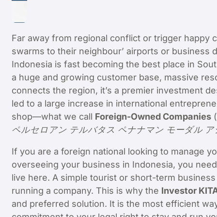
Far away from regional conflict or trigger happy
swarms to their neighbour’ airports or business d
Indonesia is fast becoming the best place in Sou
a huge and growing customer base, massive resou
connects the region, it’s a premier investment de
led to a large increase in international entrepre
shop—what we call
Foreign-Owned Companies
(
ペルセロアン テルバタス ペナナマン モーダル 
If you are a foreign national looking to manage 
overseeing your business in Indonesia, you need 
live here. A simple tourist or short-term busines
running a company. This is why the
Investor KIT
and preferred solution. It is the most efficient way 
commitment to your legal right to stay and run yo