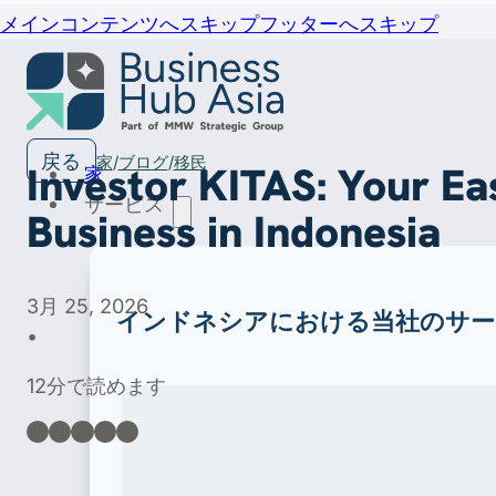
メインコンテンツへスキップ
フッターへスキップ
戻る
家
ブログ
移民
Investor KITAS: Your Ea
家
サービス
Business in Indonesia
3月 25, 2026
インドネシアにおける当社のサー
•
12分で読めます