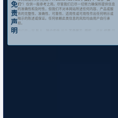
免
们
”）仅供一般参考之用。尽管我们已尽一切努力确保所提供信息
的准确性和及时性，但我们不对本网站所述任何内容、产品或服
责
务的完整性、准确性、可靠性、适用性或可用性作出任何明示或
暗示的陈述或保证。任何依赖此类信息的风险均由用户自行承
声
担。
明
我们是一家
私人、独立实体
并且
不隶属于
,
授权
， 或者
代表
印
度尼西亚共和国政府、其各部委、机构或任何官方指定的代表。
本网站不
不是
提供、提供或推广任何官方政府文件或服务，包括
但不限于：
企业识别号（Nomor Induk Berusaha – NIB）；
退税或返还；
签证或电子旅行授权（e-Visa、e-VoA）；
护照或其他与移民相关的文件。
对此类服务的任何引用仅供一般参考，不应被视为官方服务的提
供或便利。
我们致力于确保按照以下规定保护您的个人数据
2022年第27号
《个人数据保护法》
任何通过本网站收集的个人信息，都将按照
我们[隐私声明]中明确规定的用途进行处理。在任何情况下，我
们都不会出售或滥用个人信息。