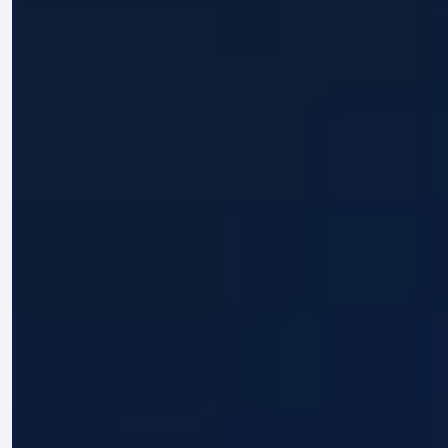
访问并使用本网站，即表示您确认并同意本免责声明中所列的条
款。您进一步同意以负责任的方式使用本网站及其所提供的信
息，并遵守适用的法律法规。
如需了解有关本免责声明的更多信息或有任何疑问，请通过我们
的联系页面提供的渠道与我们联系。