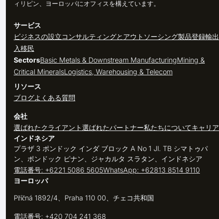
ィリピン、ヨーロッパにオフィスを構えています。
サービス
ビジネスの設立
コンサルティングとアウトソーシング
製品登録
輸出
入
移民
Sectors
Basic Metals & Downstream Manufacturing
Mining &
Critical Minerals
Logistics, Warehousing & Telecom
リソース
ブログ
よくある質問
会社
選ばれたクライアント
選ばれたパートナー
私たちについて
キャリア
インドネシア
プラザ 3 ポンドック インダ ブロック A No 1 Jl. TB シマトゥパ
ン、ポンドック ピナン、ジャカルタ スラタン、インドネシア
電話番号: +6221 5086 5605
WhatsApp: +62813 8514 9110
ヨーロッパ
Příčná 1892/4、Praha 110 00、チェコ共和国
電話番号: +420 704 241 368