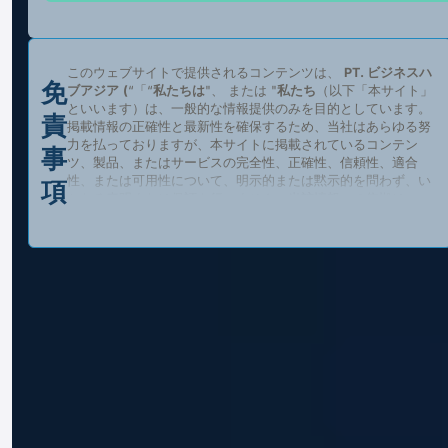
このウェブサイトで提供されるコンテンツは、
PT. ビジネスハ
免
ブアジア
(
“「“
私たちは
"、 または "
私たち
（以下「本サイト」
といいます）は、一般的な情報提供のみを目的としています。
責
掲載情報の正確性と最新性を確保するため、当社はあらゆる努
力を払っておりますが、本サイトに掲載されているコンテン
事
ツ、製品、またはサービスの完全性、正確性、信頼性、適合
性、または可用性について、明示的または黙示的を問わず、い
項
かなる表明または保証も行いません。当該情報への依拠は、ユ
ーザーご自身の責任において行っていただきますようお願いい
たします。
私たちは
民間の独立団体
そして
提携関係にない
,
承認者
、 ま
たは
代理として行動する
インドネシア共和国政府、その省庁、
機関、または公式に任命された代表者。本ウェブサイトは
ない
以下を含むがこれに限定されない、政府の公式文書またはサー
ビスを提供、提供、または宣伝すること:
企業識別番号 (Nomor Induk Berusaha – NIB);
税金の還付または払い戻し。
ビザまたは電子渡航認証（e-Visa、e-VoA）