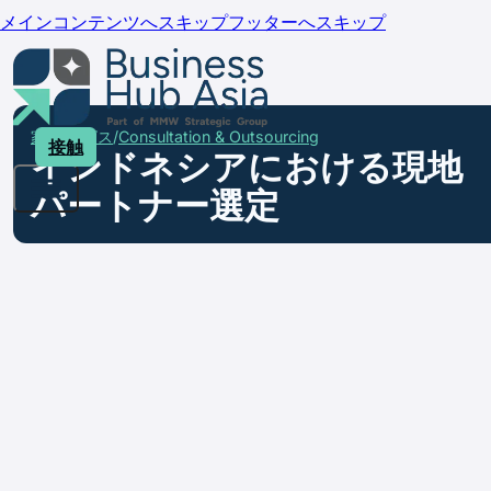
メインコンテンツへスキップ
フッターへスキップ
家
サービス
Consultation & Outsourcing
接触
インドネシアにおける現地
パートナー選定