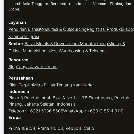
seluruh Asia Tenggara. Berkantor di Indonesia, Vietnam, Filipina, dan
Eropa.
Layanan
Pendirian Bisnis
Konsultasi & Outsourcing
Registrasi Produk
Ekspo
& Impor
Imigrasi
Sectors
Basic Metals & Downstream Manufacturing
Mining &
Critical Minerals
Logistics, Warehousing & Telecom
Resource
Blog
Tanya Jawab Umum
Perusahaan
Klien Terpilih
Mitra Pilihan
Tentang kami
Karier
Indonesia
Plaza 3 Pondok Indah Blok A No 1 Jl. TB Simatupang, Pondok
Pinang, Jakarta Selatan, Indonesia
Telepon : +6221 5086 5605
WhatsApp : +62813 8514 9110
Eropa
Příčná 1892/4, Praha 110 00, Republik Ceko