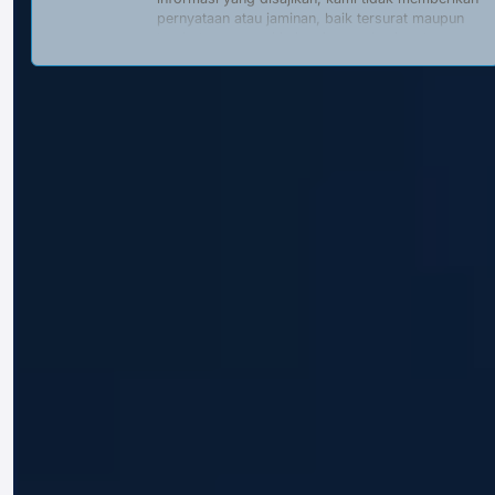
pernyataan atau jaminan, baik tersurat maupun
tersirat, mengenai kelengkapan, keakuratan,
keandalan, kesesuaian, atau ketersediaan konten,
produk, atau layanan apa pun yang dijelaskan di
situs web ini. Segala ketergantungan pada
informasi tersebut sepenuhnya merupakan risiko
pengguna sendiri.
Kami adalah
badan swasta dan independen
dan
adalah
tidak berafiliasi dengan
,
diizinkan oleh
,
atau
bertindak atas nama
Pemerintah Republik
Indonesia, kementerian, lembaga, atau perwakilan
resmi yang ditunjuk. Situs web ini tidak
bukan
menyediakan, menawarkan, atau
mempromosikan dokumen atau layanan resmi
pemerintah, termasuk namun tidak terbatas pada:
Nomor Induk Berusaha (NIB);
Pengembalian atau potongan pajak;
Visa atau otorisasi perjalanan elektronik
(e-Visa, e-VoA);
Paspor atau dokumen terkait imigrasi
lainnya.