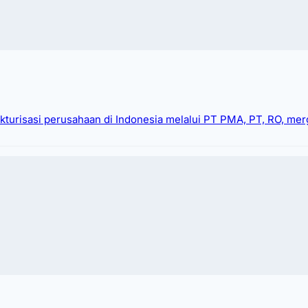
kturisasi perusahaan di Indonesia melalui PT PMA, PT, RO, merge
esmi (IOR) yang memungkinkan produk Anda masuk ke
roses menyeluruh, termasuk penunjukan IOR, penga