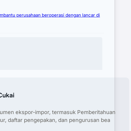
lobal atau e-commerce lintas batas yang
membantu perusahaan beroperasi dengan lancar di
Cukai
umen ekspor-impor, termasuk Pemberitahuan
tur, daftar pengepakan, dan pengurusan bea