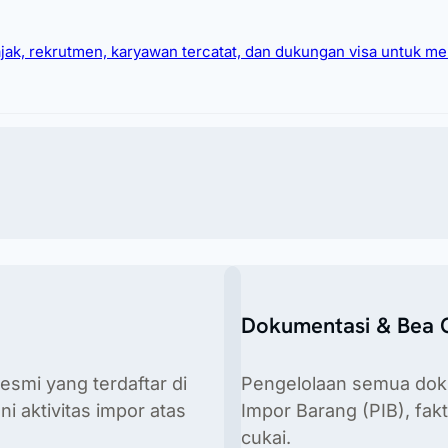
. Solusi ini merupakan pilihan optimal bagi merek g
ajak, rekrutmen, karyawan tercatat, dan dukungan visa untuk 
ndonesia.
Dokumentasi & Bea 
esmi yang terdaftar di
Pengelolaan semua dok
 mempekerjakan talenta asing atau merelokasi ekspatriat.
 aktivitas impor atas
Impor Barang (PIB), fak
cukai.