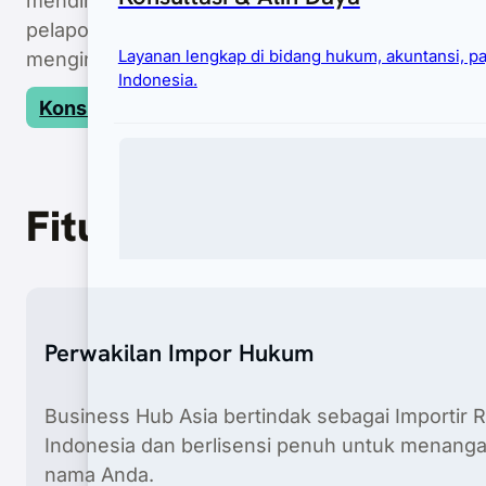
pelaporan dengan standar dan jaminan profesional
Layanan lengkap di bidang hukum, akuntansi, p
menginginkan akses cepat dan efisien ke pasar I
Indonesia.
Konsultasi Gratis
Fitur Utama
Perwakilan Impor Hukum
Imigrasi
Business Hub Asia bertindak sebagai Importir R
Layanan visa dan izin lengkap untuk bisnis yang
Indonesia dan berlisensi penuh untuk menangani
nama Anda.