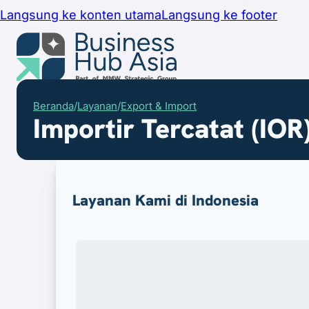
Langsung ke konten utama
Langsung ke footer
Beranda
Layanan
Export & Import
Beranda
Importir Tercatat (IOR
Layanan
Layanan Kami di Indonesia