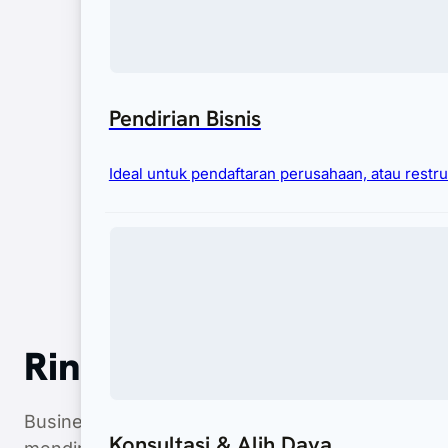
Pendirian Bisnis
Ideal untuk pendaftaran perusahaan, atau restru
Ringkasan
Business Hub Asia bertindak sebagai Importir R
Konsultasi & Alih Daya
mendirikan badan usaha lokal. Kami menangani p