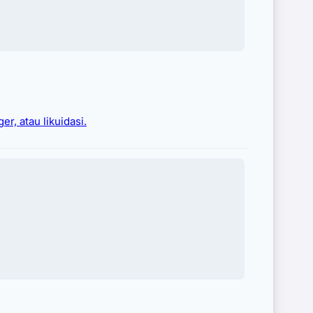
r, atau likuidasi.
 Indonesia secara legal tanpa perlu
juan API, pengurusan bea cukai, hingga