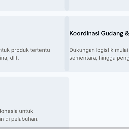
Koordinasi Gudang &
ntuk produk tertentu
Dukungan logistik mula
a, dll).
sementara, hingga pengi
n medis, kosmetik, makanan & minuman, suplemen makanan, pr
donesia untuk
n di pelabuhan.