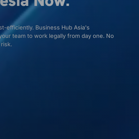
esia Now.
t-efficiently. Business Hub Asia's
your team to work legally from day one. No
risk.
在印度尼西亚进行公司注册或重组。