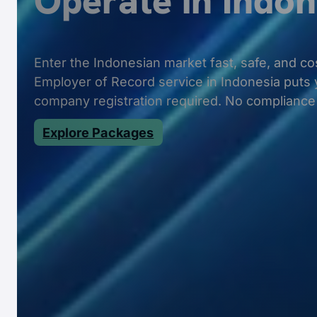
Operate in Indon
Enter the Indonesian market fast, safe, and cos
商业设置
Employer of Record service in Indonesia puts 
company registration required. No compliance 
非常适合通过 PT PMA、PT、RO、合并或清算
Explore Packages
Consultation & Outsourcing