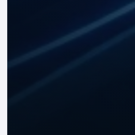
资源
Export & Import
安全进出口许可证包括备案进口/备案出口。
Special Offers
博客
Downloads
公司
精选客户
精选合作伙伴
关于我们
接触
ZH
EN
ID