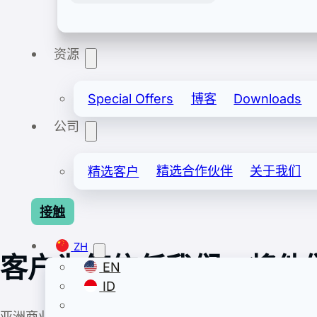
资源
Export & Import
安全进出口许可证包括备案进口/备案出口。
Special Offers
博客
Downloads
公司
精选客户
精选合作伙伴
关于我们
接触
ZH
客户为何信任我们，将他
EN
ID
亚洲商业中心拥有丰富的经验，服务于各行各业的企业