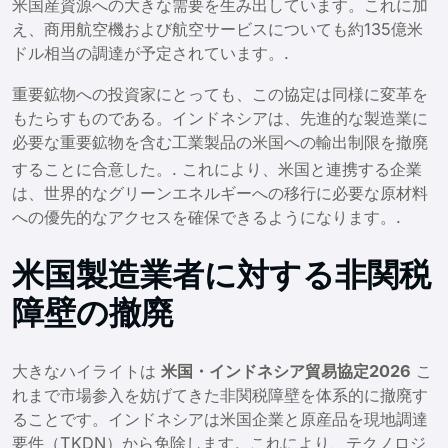
米国産資源への大きな需要を生み出しています。これに加
え、商用航空機および航空サービスについても約135億米
ドル相当の調達が予定されています。.
重要鉱物への投資家にとっても、この協定は同様に変革を
もたらすものである。インドネシアは、先進的な製造業に
必要な重要鉱物を含む工業製品の米国への輸出制限を撤廃
することに合意した。
. これにより、米国と連携する企業
は、世界的なグリーンエネルギーへの移行に必要な原材料
への優先的なアクセスを確保できるようになります。.
米国製造業者に対する非関税
障壁の撤廃
大きなハイライトは
米国・インドネシア貿易協定2026
こ
れまで市場参入を妨げてきた非関税障壁を体系的に撤廃す
ることです。インドネシアは米国企業と原産品を現地調達
要件（TKDN）から免除します。これにより、テクノロジ