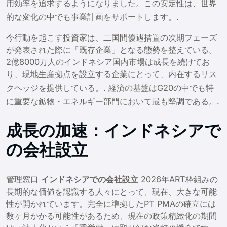
用効率を追求するようになりました。この安定性は、世界
的な変化の中でも事業計画をサポートします。
.
今行動を起こす投資家は、二国間優遇措置の次期フェーズ
が発表された際に「既存企業」となる態勢を整えている。
2億8000万人のインドネシア国内市場は成長を続けてお
り、現地生産拠点を設立する企業にとって、内在するリス
クヘッジを提供している。
. 経済の基盤はG20の中でも特
に重要な鉱物・エネルギー部門において最も堅調である。
.
成長の加速：インドネシアで
の会社設立
管理窓口
インドネシアでの会社設立
2026年ART枠組みの
長期的な価値を認識する人々にとって、現在、大きな可能
性が開かれています。完全に準拠したPT PMAの確立には
数ヶ月かかる可能性があるため、現在の政策精緻化の期間