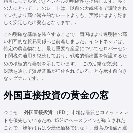
精度にモデル化できるレベルの明確性を提供します。多く
の人にとって、このレートは、以前の大統領令で議論され
ていたより高い潜在的なレートよりも、実際にはより好ま
しく安定した出発点となります。.
この明確な基準を確立することで、両国はより透明性の高
い相互的な貿易関係へと前進しました。インドネシアは、
特定の農産物など、最も重要な産品についてゼロパーセン
ト関税の適用を継続しており、戦略的輸出国を保護するた
めの積極的な姿勢を示しています。
. この活発な交渉は、
対話を通じて貿易関係が強化されていることを示す前向き
なシグナルです。.
外国直接投資の黄金の窓
今こそ、
外国直接投資
（FDI）市場は品質とコミットメン
トを優先しているため
. 15%のベースラインが確立された
ことで、競争はもはや最低価格ではなく、最高の価値と運