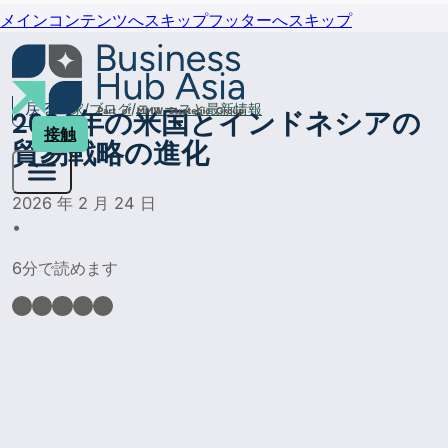
メインコンテンツへスキップ
フッターへスキップ
戻る
家
ブログ
ニュースと最新情報
2026年の米国とインドネシアの
接触
貿易戦略の進化
2026 年 2 月 24 日
•
6分で読めます