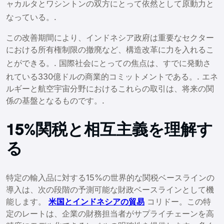
ャカルタとワシントンの双方にとって依然として原動力と
なっている。
.
この改善期間により、インドネシア政府は重要なセクター
における所有権制限の撤廃など、構造改革に力を入れるこ
とができる。
. 国際社会にとっての焦点は、すでに発動さ
れている330億ドルの商業的コミットメントである。
. エネ
ルギーと航空宇宙分野におけるこれらの取引は、将来の関
係の基盤となるものです。.
15%関税と相互主義を理解す
る
特定の輸入品に対する15%の世界的な関税ベースラインの
導入は、次の段階の予測可能な財政ベースラインとして機
能します。
米国とインドネシアの貿易
コリドー。この特
定のレートは、企業の財務担当者がサプライチェーンを高