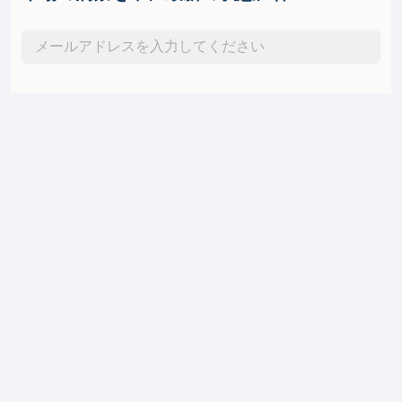
購読する
よくある質問
15% 関税は米国とインドネシアの貿易の恒
久的な特徴ですか?
15%レートは、両国が相互貿易枠組みの最終的な60日
間の批准と実施に向けて取り組んでいる間の現在の基準